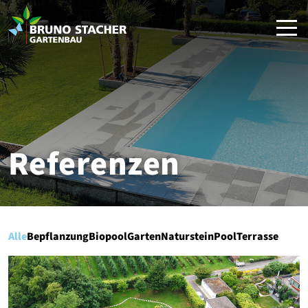
Referenzen
Alle
Bepflanzung
Biopool
Garten
Naturstein
Pool
Terrasse