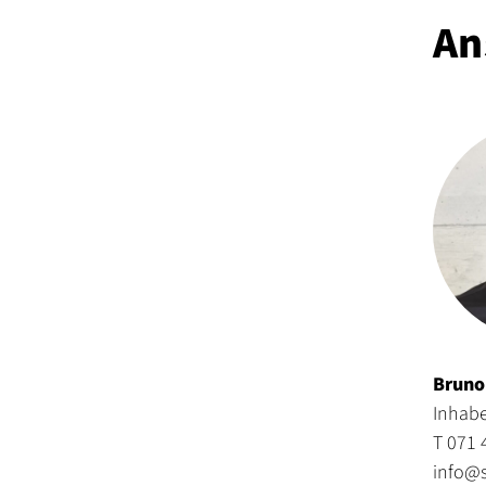
An
Bruno
Inhab
T 071 
info@