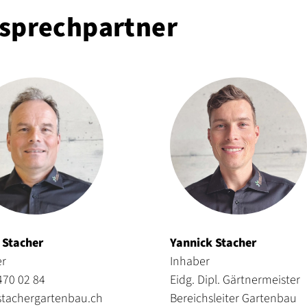
sprechpartner
 Stacher
Yannick Stacher
er
Inhaber
470 02 84
Eidg. Dipl. Gärtnermeister
stachergartenbau.ch
Bereichsleiter Gartenbau